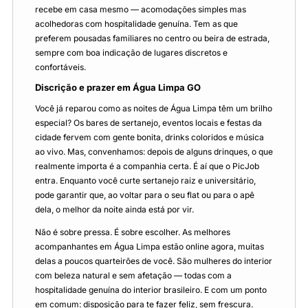
recebe em casa mesmo — acomodações simples mas
acolhedoras com hospitalidade genuína. Tem as que
preferem pousadas familiares no centro ou beira de estrada,
sempre com boa indicação de lugares discretos e
confortáveis.
Discrição e prazer em Água Limpa GO
Você já reparou como as noites de Água Limpa têm um brilho
especial? Os bares de sertanejo, eventos locais e festas da
cidade fervem com gente bonita, drinks coloridos e música
ao vivo. Mas, convenhamos: depois de alguns drinques, o que
realmente importa é a companhia certa. É aí que o PicJob
entra. Enquanto você curte sertanejo raiz e universitário,
pode garantir que, ao voltar para o seu flat ou para o apê
dela, o melhor da noite ainda está por vir.
Não é sobre pressa. É sobre escolher. As melhores
acompanhantes em Água Limpa estão online agora, muitas
delas a poucos quarteirões de você. São mulheres do interior
com beleza natural e sem afetação — todas com a
hospitalidade genuína do interior brasileiro. E com um ponto
em comum: disposição para te fazer feliz, sem frescura.