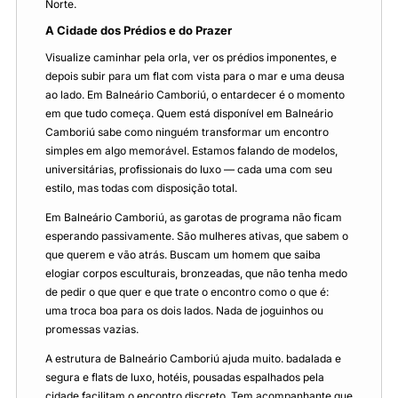
Norte.
A Cidade dos Prédios e do Prazer
Visualize caminhar pela orla, ver os prédios imponentes, e
depois subir para um flat com vista para o mar e uma deusa
ao lado. Em Balneário Camboriú, o entardecer é o momento
em que tudo começa. Quem está disponível em Balneário
Camboriú sabe como ninguém transformar um encontro
simples em algo memorável. Estamos falando de modelos,
universitárias, profissionais do luxo — cada uma com seu
estilo, mas todas com disposição total.
Em Balneário Camboriú, as garotas de programa não ficam
esperando passivamente. São mulheres ativas, que sabem o
que querem e vão atrás. Buscam um homem que saiba
elogiar corpos esculturais, bronzeadas, que não tenha medo
de pedir o que quer e que trate o encontro como o que é:
uma troca boa para os dois lados. Nada de joguinhos ou
promessas vazias.
A estrutura de Balneário Camboriú ajuda muito. badalada e
segura e flats de luxo, hotéis, pousadas espalhados pela
cidade facilitam o encontro discreto. Tem acompanhante que