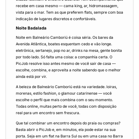
recebe em casa mesmo — cama king, ar, hidromassagem,
vista para o mar. Tem as que preferem flats, sempre com boa
indicação de lugares discretos e confortáveis.
Noite Badalada
Noite em Balneário Camboriú é coisa séria. Os bares da
Avenida Atlântica, boates esquentam cedo e vão longe.
eletrônica, sertanejo, pop no ar, drinks na mesa, gente bonita
por todo lado. Só falta uma coisa: a companhia certa. O
PicJob resolve isso antes mesmo de você sair de casa —
escolhe, combina, e aproveita a noite sabendo que o melhor
ainda está por vir.
A beleza de Balneário Camboriú está na variedade. loiras,
morenas, estilo fashion, o glamour catarinense — você
escolhe o perfil que mais combina com o seu momento.
Todas online, muitas perto de você, todas com disposição
real para um encontro sem frescura.
Que tal combinar um encontro depois do praia ou compras?
Basta abrir o PicJob e, em minutos, ela pode estar na sua
porta. Seja em um flat na Barra Sul ou em uma casa no Barra