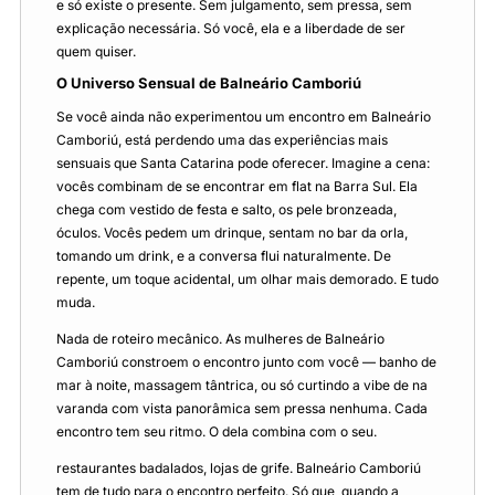
e só existe o presente. Sem julgamento, sem pressa, sem
explicação necessária. Só você, ela e a liberdade de ser
quem quiser.
O Universo Sensual de Balneário Camboriú
Se você ainda não experimentou um encontro em Balneário
Camboriú, está perdendo uma das experiências mais
sensuais que Santa Catarina pode oferecer. Imagine a cena:
vocês combinam de se encontrar em flat na Barra Sul. Ela
chega com vestido de festa e salto, os pele bronzeada,
óculos. Vocês pedem um drinque, sentam no bar da orla,
tomando um drink, e a conversa flui naturalmente. De
repente, um toque acidental, um olhar mais demorado. E tudo
muda.
Nada de roteiro mecânico. As mulheres de Balneário
Camboriú constroem o encontro junto com você — banho de
mar à noite, massagem tântrica, ou só curtindo a vibe de na
varanda com vista panorâmica sem pressa nenhuma. Cada
encontro tem seu ritmo. O dela combina com o seu.
restaurantes badalados, lojas de grife. Balneário Camboriú
tem de tudo para o encontro perfeito. Só que, quando a