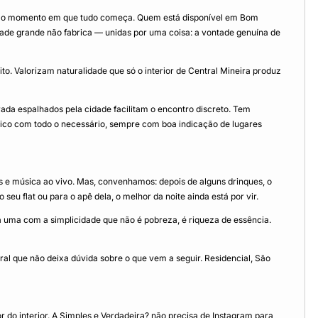
a é o momento em que tudo começa. Quem está disponível em Bom
ade grande não fabrica — unidas por uma coisa: a vontade genuína de
. Valorizam naturalidade que só o interior de Central Mineira produz
ada espalhados pela cidade facilitam o encontro discreto. Tem
co com todo o necessário, sempre com boa indicação de lugares
s e música ao vivo. Mas, convenhamos: depois de alguns drinques, o
eu flat ou para o apê dela, o melhor da noite ainda está por vir.
uma com a simplicidade que não é pobreza, é riqueza de essência.
ural que não deixa dúvida sobre o que vem a seguir. Residencial, São
 interior. A Simples e Verdadeira? não precisa de Instagram para