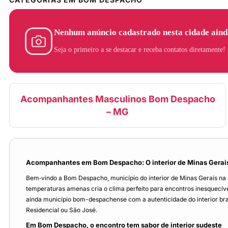
Nenhum anúncio cadastrado nesta cidade aind
Seja o primeiro a se destacar e receba contatos diretamente!
Acompanhantes Masculinos Bom Despacho
– MG
Acompanhantes em Bom Despacho: O interior de Minas Gerais
Bem‑vindo a Bom Despacho, município do interior de Minas Gerais na
temperaturas amenas cria o clima perfeito para encontros inesquecív
ainda município bom-despachense com a autenticidade do interior brasi
Residencial ou São José.
Em Bom Despacho, o encontro tem sabor de interior sudeste