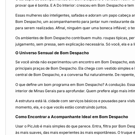
provar que é bonita. E A Do Interior: cresceu em Bom Despacho e tem
Essas mulheres são inteligentes, safadas e adoram um papo cabeça an
Bom Despacho, um acompanhamento para jantar num restaurante da cidad
para serem realizadas. Afinal, ninguém quer uma boneca inflável; o te
Os ambientes de Bom Despacho contribuem muito. roupas típicas, perfu
julgamento, sem pressa, sem explicação necessária. Só você, ela e a l
O Universo Sensual de Bom Despacho
Se você ainda não experimentou um encontro em Bom Despacho, está 
principais praças de Bom Despacho. Ela chega com vestido simples e 
central de Bom Despacho, e a conversa flui naturalmente. De repente
O que define um bom programa em Bom Despacho? A condução. Essas m
interior de Minas Gerais para aprofundar. Quem prefere algo mais in
A estrutura está lá. cidade com serviços básicos e pousadas para visi
momento, ela, e o que vocês estão construindo juntos.
Como Encontrar a Acompanhante Ideal em Bom Despacho
Usar o PicJob é mais simples do que parece. Entra, filtra por Bom Des
às mais suaves, das mais experientes às mais espontâneas. O truque é l