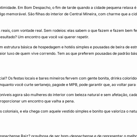
 intimidade. Em Bom Despacho, o fim de tarde quando a cidade pequena relax
 memorável. São filhas do interior de Central Mineira, com charme que a cid
ais, com vontade real. Sem rodeios: elas sabem o que fazem e fazem bem feito
esultado? Um encontro que você vai querer repetir.
m estrutura básica de hospedagem e hotéis simples e pousadas de beira de estr
r luxo de quem vive correndo. Tem as que preferem pousadas de padrão bási
l? Os festas locais e bares mineiros fervem com gente bonita, drinks colorido
quanto você curte sertanejo, pagode e MPB, pode garantir que, ao voltar para o s
eis agora são mulheres do interior com beleza natural e sem afetação, cada 
proporcionar um encontro que valha a pena.
as coloniais, e ela chega com aquele vestido simples e bonito que valoriza o nat
achense Raiz? orgulhosa de ser bom-despachense e de representar o melhor do