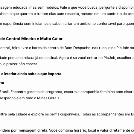
gem educada, mas sem rodeios. Fale o que você busca, pergunte a disponibilid
em o que querem e tratam elas com respeito, mesmo em um contexto de prog
xperiência com iniciantes e sabem criar um ambiente confortável para quem 
 de Central Mineira e Muito Calor
tral, feira livre e bares do centro de Bom Despacho, nas ruas, e no PicJob: m
de pequena relaxa já deu o sinal. Agora é só você entrar no PicJob, escolher
 o prazer não espera.
interior ainda sabe o que importa.
ho
sil. Encontre garotas de programa, escorts e companhia feminina com discriçã
Despacho e em todo o Minas Gerais.
re pela cidade e explore os perfis disponíveis. Todas as acompanhantes em Bo
dem por mensagem direta. Você combina horário, local e valor diretamente