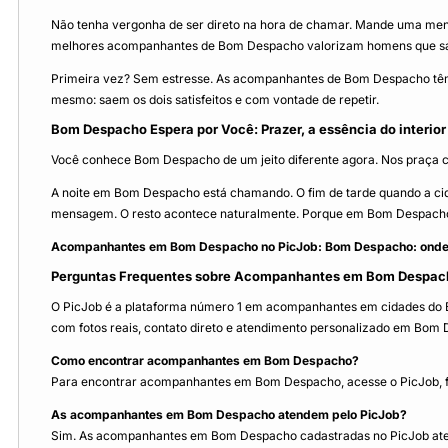
Não tenha vergonha de ser direto na hora de chamar. Mande uma mensa
melhores acompanhantes de Bom Despacho valorizam homens que sab
Primeira vez? Sem estresse. As acompanhantes de Bom Despacho têm e
mesmo: saem os dois satisfeitos e com vontade de repetir.
Bom Despacho Espera por Você: Prazer, a essência do interior
Você conhece Bom Despacho de um jeito diferente agora. Nos praça cen
A noite em Bom Despacho está chamando. O fim de tarde quando a cida
mensagem. O resto acontece naturalmente. Porque em Bom Despacho,
Acompanhantes em Bom Despacho no PicJob: Bom Despacho: onde o 
Perguntas Frequentes sobre Acompanhantes em Bom Despac
O PicJob é a plataforma número 1 em acompanhantes em cidades do Bra
com fotos reais, contato direto e atendimento personalizado em Bom 
Como encontrar acompanhantes em Bom Despacho?
Para encontrar acompanhantes em Bom Despacho, acesse o PicJob, filt
As acompanhantes em Bom Despacho atendem pelo PicJob?
Sim. As acompanhantes em Bom Despacho cadastradas no PicJob aten