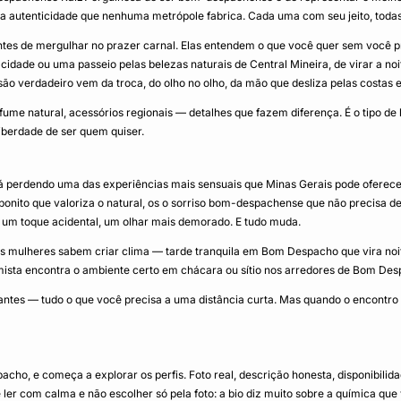
 a autenticidade que nenhuma metrópole fabrica. Cada uma com seu jeito, toda
tes de mergulhar no prazer carnal. Elas entendem o que você quer sem você pr
e ou uma passeio pelas belezas naturais de Central Mineira, de virar a noite 
são verdadeiro vem da troca, do olho no olho, da mão que desliza pelas costas 
me natural, acessórios regionais — detalhes que fazem diferença. É o tipo de l
iberdade de ser quem quiser.
perdendo uma das experiências mais sensuais que Minas Gerais pode oferecer
bonito que valoriza o natural, os o sorriso bom-despachense que não precisa 
, um toque acidental, um olhar mais demorado. E tudo muda.
ulheres sabem criar clima — tarde tranquila em Bom Despacho que vira noite
timista encontra o ambiente certo em chácara ou sítio nos arredores de Bom De
tantes — tudo o que você precisa a uma distância curta. Mas quando o encontro 
pacho, e começa a explorar os perfis. Foto real, descrição honesta, disponibili
er com calma e não escolher só pela foto: a bio diz muito sobre a química que v