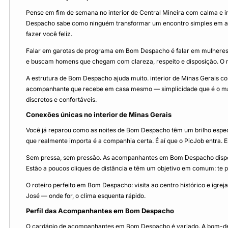
Pense em fim de semana no interior de Central Mineira com calma e
Despacho sabe como ninguém transformar um encontro simples em algo
fazer você feliz.
Falar em garotas de programa em Bom Despacho é falar em mulheres re
e buscam homens que chegam com clareza, respeito e disposição. O r
A estrutura de Bom Despacho ajuda muito. interior de Minas Gerais co
acompanhante que recebe em casa mesmo — simplicidade que é o maio
discretos e confortáveis.
Conexões únicas no interior de Minas Gerais
Você já reparou como as noites de Bom Despacho têm um brilho especia
que realmente importa é a companhia certa. É aí que o PicJob entra. En
Sem pressa, sem pressão. As acompanhantes em Bom Despacho disponív
Estão a poucos cliques de distância e têm um objetivo em comum: te 
O roteiro perfeito em Bom Despacho: visita ao centro histórico e igrej
José — onde for, o clima esquenta rápido.
Perfil das Acompanhantes em Bom Despacho
O cardápio de acompanhantes em Bom Despacho é variado. A bom-desp