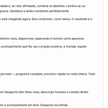
ade e, se rolar afinidade, combine os detalhes. Lembre‑se: as
rama. Gentileza e tesão combinam perfeitamente.
está chegando agora. Elas conduzem, você relaxa. O resultado é o
ulheres reais, disponíveis, esperando o homem certo aparecer.
 a acompanhante que fez seu coração acelerar, e mandar aquela
o total — programa completo, encontro rápido ou noite inteira. Tudo
m Despacho têm fotos reais, descrição honesta e contato direto.
 com a acompanhante em Bom Despacho escolhida.