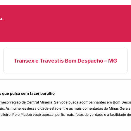
a.
Transex e Travestis Bom Despacho – MG
 que pulsa sem fazer barulho
 mesorregião de Central Mineira. Se você busca acompanhantes em Bom Despac
eis. As mulheres dessa cidade estão entre as mais comentadas do Minas Gerais 
leiro. Pelo PicJob você acessa: perfis reais, fotos de verdade e a facilidade d