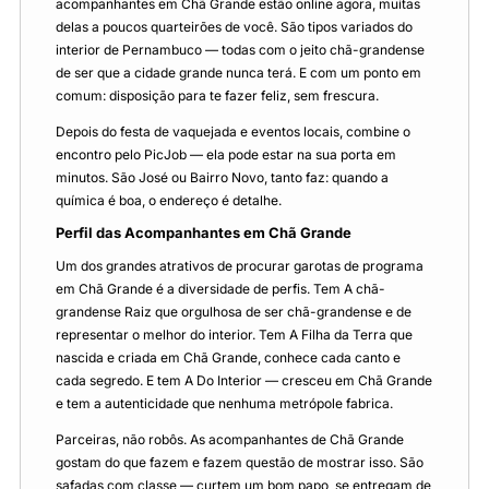
acompanhantes em Chã Grande estão online agora, muitas
delas a poucos quarteirões de você. São tipos variados do
interior de Pernambuco — todas com o jeito chã-grandense
de ser que a cidade grande nunca terá. E com um ponto em
comum: disposição para te fazer feliz, sem frescura.
Depois do festa de vaquejada e eventos locais, combine o
encontro pelo PicJob — ela pode estar na sua porta em
minutos. São José ou Bairro Novo, tanto faz: quando a
química é boa, o endereço é detalhe.
Perfil das Acompanhantes em Chã Grande
Um dos grandes atrativos de procurar garotas de programa
em Chã Grande é a diversidade de perfis. Tem A chã-
grandense Raiz que orgulhosa de ser chã-grandense e de
representar o melhor do interior. Tem A Filha da Terra que
nascida e criada em Chã Grande, conhece cada canto e
cada segredo. E tem A Do Interior — cresceu em Chã Grande
e tem a autenticidade que nenhuma metrópole fabrica.
Parceiras, não robôs. As acompanhantes de Chã Grande
gostam do que fazem e fazem questão de mostrar isso. São
safadas com classe — curtem um bom papo, se entregam de