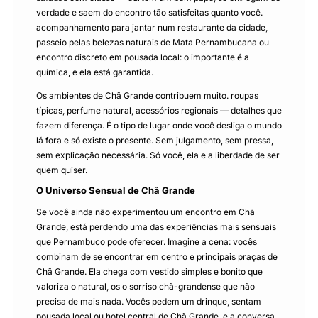
verdade e saem do encontro tão satisfeitas quanto você.
acompanhamento para jantar num restaurante da cidade,
passeio pelas belezas naturais de Mata Pernambucana ou
encontro discreto em pousada local: o importante é a
química, e ela está garantida.
Os ambientes de Chã Grande contribuem muito. roupas
típicas, perfume natural, acessórios regionais — detalhes que
fazem diferença. É o tipo de lugar onde você desliga o mundo
lá fora e só existe o presente. Sem julgamento, sem pressa,
sem explicação necessária. Só você, ela e a liberdade de ser
quem quiser.
O Universo Sensual de Chã Grande
Se você ainda não experimentou um encontro em Chã
Grande, está perdendo uma das experiências mais sensuais
que Pernambuco pode oferecer. Imagine a cena: vocês
combinam de se encontrar em centro e principais praças de
Chã Grande. Ela chega com vestido simples e bonito que
valoriza o natural, os o sorriso chã-grandense que não
precisa de mais nada. Vocês pedem um drinque, sentam
pousada local ou hotel central de Chã Grande, e a conversa