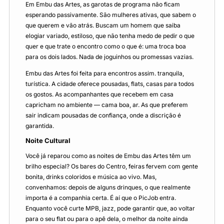
Em Embu das Artes, as garotas de programa não ficam
esperando passivamente. São mulheres ativas, que sabem o
que querem e vão atrás. Buscam um homem que saiba
elogiar variado, estiloso, que não tenha medo de pedir o que
quer e que trate o encontro como o que é: uma troca boa
para os dois lados. Nada de joguinhos ou promessas vazias.
Embu das Artes foi feita para encontros assim. tranquila,
turística. A cidade oferece pousadas, flats, casas para todos
os gostos. As acompanhantes que recebem em casa
capricham no ambiente — cama boa, ar. As que preferem
sair indicam pousadas de confiança, onde a discrição é
garantida.
Noite Cultural
Você já reparou como as noites de Embu das Artes têm um
brilho especial? Os bares do Centro, feiras fervem com gente
bonita, drinks coloridos e música ao vivo. Mas,
convenhamos: depois de alguns drinques, o que realmente
importa é a companhia certa. É aí que o PicJob entra.
Enquanto você curte MPB, jazz, pode garantir que, ao voltar
para o seu flat ou para o apê dela, o melhor da noite ainda