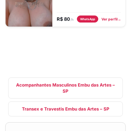
gosto do cliente Anal extremo Vaginal
bem quentinho Oral bem babadinho
Gar...
R$ 80
Ver perfil
WhatsApp
/h
Acompanhantes Masculinos Embu das Artes –
SP
Transex e Travestis Embu das Artes – SP