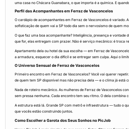
uma casa no Chácara Guanabara, o que importa é a química. E quando 
Perfil das Acompanhantes em Ferraz de Vasconcelos
O cardápio de acompanhantes em Ferraz de Vasconcelos é variado. A 
sofisticação de quem vai a SP todo dia sem o nervosismo de quem mora
O que faz uma boa acompanhante? Inteligência, presença e vontade de 
que for, elas entregam com prazer. Não é serviço mecânico: é troca re
Apartamento dela ou hotel da sua escolha — em Ferraz de Vasconcelos
a armadura, esquecer o dia difícil e se entregar sem culpa. Aqui o lim
O Universo Sensual de Ferraz de Vasconcelos
Primeiro encontro em Ferraz de Vasconcelos? Você vai querer repeti
de quem tem SP disponível mas não precisa dela — e o clima já está cr
Nada de roteiro mecânico. As mulheres de Ferraz de Vasconcelos cons
sem pressa nenhuma. Cada encontro tem seu ritmo. O dela combina c
A estrutura está lá. Grande SP com metrô e infraestrutura — tudo o q
que vocês estão construindo juntos.
Como Escolher a Garota dos Seus Sonhos no PicJob