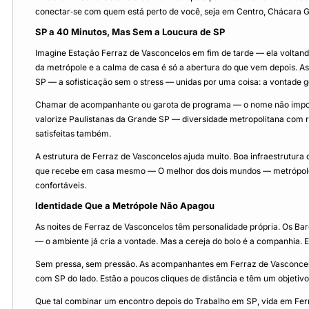
conectar‑se com quem está perto de você, seja em Centro, Chácara G
SP a 40 Minutos, Mas Sem a Loucura de SP
Imagine Estação Ferraz de Vasconcelos em fim de tarde — ela voltand
da metrópole e a calma de casa é só a abertura do que vem depois.
SP — a sofisticação sem o stress — unidas por uma coisa: a vontade ge
Chamar de acompanhante ou garota de programa — o nome não import
valorize Paulistanas da Grande SP — diversidade metropolitana com 
satisfeitas também.
A estrutura de Ferraz de Vasconcelos ajuda muito. Boa infraestrutur
que recebe em casa mesmo — O melhor dos dois mundos — metrópole 
confortáveis.
Identidade Que a Metrópole Não Apagou
As noites de Ferraz de Vasconcelos têm personalidade própria. Os Ba
— o ambiente já cria a vontade. Mas a cereja do bolo é a companhia. E
Sem pressa, sem pressão. As acompanhantes em Ferraz de Vasconcelo
com SP do lado. Estão a poucos cliques de distância e têm um objeti
Que tal combinar um encontro depois do Trabalho em SP, vida em Ferra