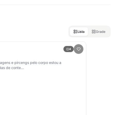
Lista
Grade
4
as de conte...