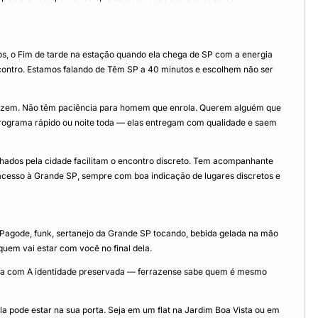
os, o Fim de tarde na estação quando ela chega de SP com a energia
ontro. Estamos falando de Têm SP a 40 minutos e escolhem não ser
fazem. Não têm paciência para homem que enrola. Querem alguém que
Programa rápido ou noite toda — elas entregam com qualidade e saem
lhados pela cidade facilitam o encontro discreto. Tem acompanhante
esso à Grande SP, sempre com boa indicação de lugares discretos e
 Pagode, funk, sertanejo da Grande SP tocando, bebida gelada na mão
quem vai estar com você no final dela.
 uma com A identidade preservada — ferrazense sabe quem é mesmo
a pode estar na sua porta. Seja em um flat na Jardim Boa Vista ou em