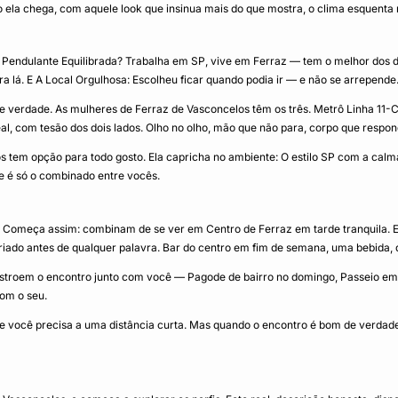
ela chega, com aquele look que insinua mais do que mostra, o clima esquenta 
Pendulante Equilibrada? Trabalha em SP, vive em Ferraz — tem o melhor dos do
 lá. E A Local Orgulhosa: Escolheu ficar quando podia ir — e não se arrepende
verdade. As mulheres de Ferraz de Vasconcelos têm os três. Metrô Linha 11-Cor
al, com tesão dos dois lados. Olho no olho, mão que não para, corpo que respon
 tem opção para todo gosto. Ela capricha no ambiente: O estilo SP com a calm
ite é só o combinado entre vocês.
r. Começa assim: combinam de se ver em Centro de Ferraz em tarde tranquila.
iado antes de qualquer palavra. Bar do centro em fim de semana, uma bebida, doi
troem o encontro junto com você — Pagode de bairro no domingo, Passeio em SP
om o seu.
ue você precisa a uma distância curta. Mas quando o encontro é bom de verdade,