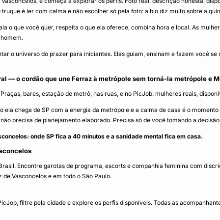
e Vasconcelos, e começa a explorar os perfis. Foto real, descrição honesta, dis
ruque é ler com calma e não escolher só pela foto: a bio diz muito sobre a quím
ala o que você quer, respeita o que ela oferece, combina hora e local. As mu
e homem.
r o universo do prazer para iniciantes. Elas guiam, ensinam e fazem você se sen
oral — o cordão que une Ferraz à metrópole sem torná-la metrópole e M
Praças, bares, estação de metrô, nas ruas, e no PicJob: mulheres reais, dispo
do ela chega de SP com a energia da metrópole e a calma de casa é o momento
não precisa de planejamento elaborado. Precisa só de você tomando a decisão
oncelos: onde SP fica a 40 minutos e a sanidade mental fica em casa.
asconcelos
sil. Encontre garotas de programa, escorts e companhia feminina com discriçã
z de Vasconcelos e em todo o São Paulo.
ob, filtre pela cidade e explore os perfis disponíveis. Todas as acompanhant