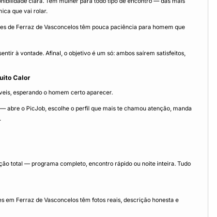
ponibilidade clara. Tem mulher para todo tipo de encontro — das mais
ica que vai rolar.
lheres de Ferraz de Vasconcelos têm pouca paciência para homem que
tir à vontade. Afinal, o objetivo é um só: ambos saírem satisfeitos,
uito Calor
níveis, esperando o homem certo aparecer.
 — abre o PicJob, escolhe o perfil que mais te chamou atenção, manda
.
o total — programa completo, encontro rápido ou noite inteira. Tudo
es em Ferraz de Vasconcelos têm fotos reais, descrição honesta e