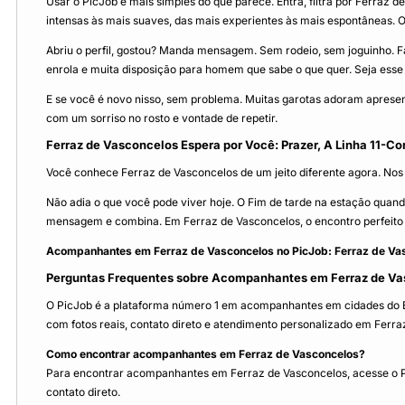
Usar o PicJob é mais simples do que parece. Entra, filtra por Ferraz d
intensas às mais suaves, das mais experientes às mais espontâneas. O t
Abriu o perfil, gostou? Manda mensagem. Sem rodeio, sem joguinho. F
enrola e muita disposição para homem que sabe o que quer. Seja ess
E se você é novo nisso, sem problema. Muitas garotas adoram apresenta
com um sorriso no rosto e vontade de repetir.
Ferraz de Vasconcelos Espera por Você: Prazer, A Linha 11-C
Você conhece Ferraz de Vasconcelos de um jeito diferente agora. Nos 
Não adia o que você pode viver hoje. O Fim de tarde na estação quan
mensagem e combina. Em Ferraz de Vasconcelos, o encontro perfeito 
Acompanhantes em Ferraz de Vasconcelos no PicJob: Ferraz de Vasc
Perguntas Frequentes sobre Acompanhantes em Ferraz de V
O PicJob é a plataforma número 1 em acompanhantes em cidades do Bra
com fotos reais, contato direto e atendimento personalizado em Ferra
Como encontrar acompanhantes em Ferraz de Vasconcelos?
Para encontrar acompanhantes em Ferraz de Vasconcelos, acesse o PicJ
contato direto.