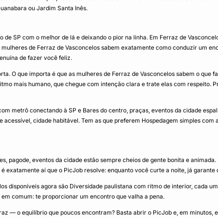
uanabara ou Jardim Santa Inês.
o de SP com o melhor de lá e deixando o pior na linha. Em Ferraz de Vasconcel
 As mulheres de Ferraz de Vasconcelos sabem exatamente como conduzir um enc
nuína de fazer você feliz.
a. O que importa é que as mulheres de Ferraz de Vasconcelos sabem o que 
ritmo mais humano, que chegue com intenção clara e trate elas com respeito. 
a com metrô conectando à SP e Bares do centro, praças, eventos da cidade espa
acessível, cidade habitável. Tem as que preferem Hospedagem simples com ac
res, pagode, eventos da cidade estão sempre cheios de gente bonita e animada.
 é exatamente aí que o PicJob resolve: enquanto você curte a noite, já garante 
s disponíveis agora são Diversidade paulistana com ritmo de interior, cada
vo em comum: te proporcionar um encontro que valha a pena.
z — o equilíbrio que poucos encontram? Basta abrir o PicJob e, em minutos, el