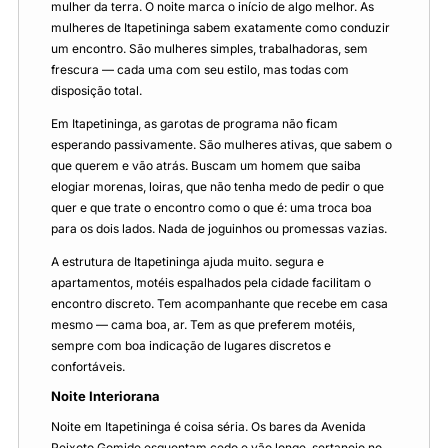
mulher da terra. O noite marca o início de algo melhor. As
mulheres de Itapetininga sabem exatamente como conduzir
um encontro. São mulheres simples, trabalhadoras, sem
frescura — cada uma com seu estilo, mas todas com
disposição total.
Em Itapetininga, as garotas de programa não ficam
esperando passivamente. São mulheres ativas, que sabem o
que querem e vão atrás. Buscam um homem que saiba
elogiar morenas, loiras, que não tenha medo de pedir o que
quer e que trate o encontro como o que é: uma troca boa
para os dois lados. Nada de joguinhos ou promessas vazias.
A estrutura de Itapetininga ajuda muito. segura e
apartamentos, motéis espalhados pela cidade facilitam o
encontro discreto. Tem acompanhante que recebe em casa
mesmo — cama boa, ar. Tem as que preferem motéis,
sempre com boa indicação de lugares discretos e
confortáveis.
Noite Interiorana
Noite em Itapetininga é coisa séria. Os bares da Avenida
Peixoto Gomide esquentam cedo e vão longe. sertanejo no