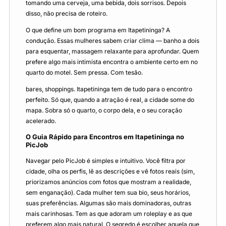
tomando uma cerveja, uma bebida, dois sorrisos. Depois
disso, não precisa de roteiro.
O que define um bom programa em Itapetininga? A
condução. Essas mulheres sabem criar clima — banho a dois
para esquentar, massagem relaxante para aprofundar. Quem
prefere algo mais intimista encontra o ambiente certo em no
quarto do motel. Sem pressa. Com tesão.
bares, shoppings. Itapetininga tem de tudo para o encontro
perfeito. Só que, quando a atração é real, a cidade some do
mapa. Sobra só o quarto, o corpo dela, e o seu coração
acelerado.
O Guia Rápido para Encontros em Itapetininga no
PicJob
Navegar pelo PicJob é simples e intuitivo. Você filtra por
cidade, olha os perfis, lê as descrições e vê fotos reais (sim,
priorizamos anúncios com fotos que mostram a realidade,
sem enganação). Cada mulher tem sua bio, seus horários,
suas preferências. Algumas são mais dominadoras, outras
mais carinhosas. Tem as que adoram um roleplay e as que
preferem algo mais natural. O segredo é escolher aquela que