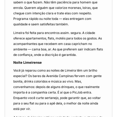
sabem o que fazem. Não têm paciência para homem que
enrola. Querem alguém que valorize morenas, loiras, que
chegue com intenção clara e trate elas com respeito.
Programa rápido ou noite toda — elas entregam com
qualidade e saem satisfeitas também.
Limeira foi feita para encontros assim. segura. A cidade
oferece apartamentos, flats, motéis para todos os gostos. As
acompanhantes que recebem em casa capricham no
ambiente — cama boa, ar. As que preferem sair indicam flats
de confiança, onde a discrição é garantida.
Noite Limeirense
Você já reparou como as noites de Limeira têm um brilho
especial? Os bares da Avenida Campinas fervem com gente
bonita, drinks coloridos e música ao vivo. Mas,
convenhamos: depois de alguns drinques, o que realmente
importa é a companhia certa. É aí que o PicJob entra.
Enquanto você curte sertanejo, pode garantir que, ao voltar
para o seu flat ou para o apê dela, o melhor da noite ainda
está por vir.