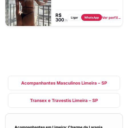
responder de imediato, para os
clientes que gostam de uma intimidade
maior ta...
R$
Ver perfil
Ligar
WhatsApp
300
/h
Acompanhantes Masculinos Limeira – SP
Transex e Travestis Limeira – SP
Acompanhantes em Limeira: Charme da Laranja