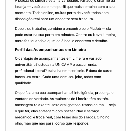
A beleza de Limeira está na variedade. variado, o charme da
laranja — você escolhe o perfil que mais combina com o seu
momento. Todas online, muitas perto de você, todas com
disposição real para um encontro sem frescura.
Depois do trabalho, combine o encontro pelo PicJob — ela
pode estar na sua porta em minutos. Centro ou Nova Limeira,
tanto faz: quando a química é boa, o endereço é detalhe.
Perfil das Acompanhantes em Limeira
O cardápio de acompanhantes em Limeira é variado.
universitária? estuda na UNICAMP e busca renda.
profissional liberal? trabalha em escritório. E dona de casa:
busca um extra. Cada uma com seu jeito, todas com
qualidade.
O que faz uma boa acompanhante? Inteligência, presença e
vontade de verdade. As mulheres de Limeira têm os três.
massagem relaxante, sexo oral gostoso, transa calma — seja
o que for, elas entregam com prazer. Não é serviço
mecânico: é troca real, com tesão dos dois lados. Olho no
olho, mão que não para, corpo que responde.