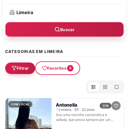
Buscar
CATEGORIAS EM LIMEIRA
Filtrar
Favoritos
0
Antonella
COM LOCAL
15
Limeira · SP · 22 anos
Sou uma novinha carismática e
safada, que preza sempre por um
atendimento tranquilo e leve, costumo