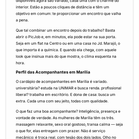
disponíveis agora são variado, cada uma com o charme do
interior. Estão a poucos cliques de distância e têm um
objetivo em comum: te proporcionar um encontro que valha
a pena.
Que tal combinar um encontro depois do trabalho? Basta
abrir o PicJob e, em minutos, ela pode estar na sua porta.
Seja em um flat na Centro ou em uma casa no Jd. Marajó, o
que importa é a química. E quando ela chega, com aquele
look que insinua mais do que mostra, o clima esquenta na
hora.
Perfil das Acompanhantes em Marília
O cardápio de acompanhantes em Marília é variado.
universitária? estuda na UNIMAR e busca renda. profissional
liberal? trabalha em escritório. E dona de casa: busca um
extra. Cada uma com seu jeito, todas com qualidade.
O que faz uma boa acompanhante? Inteligência, presença e
vontade de verdade. As mulheres de Marília têm os três.
massagem relaxante, sexo oral gostoso, transa calma — seja
o que for, elas entregam com prazer. Não é serviço
mecânico: é troca real, com tesão dos dois lados. Olho no