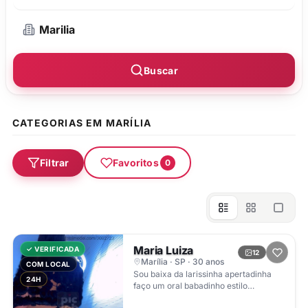
Buscar
CATEGORIAS EM MARÍLIA
Filtrar
Favoritos
0
Maria Luiza
✓ VERIFICADA
12
Marília · SP · 30 anos
COM LOCAL
Sou baixa da larissinha apertadinha
24H
faço um oral babadinho estilo
namoradinha vou adorar te conhecer.