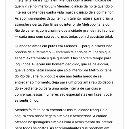
Imagine tarde tranquila em Mendes com a autenticidade de
quem vive no interior. Em Mendes, o início da noite quando o
interior de Mendes ganha vida marca o início de algo melhor.
As acompanhantes daqui têm um talento natural para criar a
atmosfera certa. São filhas do interior de Metropolitana do
Rio de Janeiro, com charme que a cidade grande não fabrica
— cada uma com seu estilo, mas todas com disposição total.
Quando falamos em putas em Mendes — porque prazer não
precisa de eufemismo — estamos falando de mulheres que
sabem exatamente o que querem. Elas não têm tempo para
joguinhos. Querem um homem decidido, que saiba elogiar,
que valorize naturalidade que só o interior de Metropolitana
do Rio de Janeiro produz e que não tenha medo de se
entregar ao momento. Seja para um programa rápido depois
do expediente ou para uma noite inteira de carícias e
conversas, essas mulheres são especialistas em fazer você
se sentir único.
Mendes foi feita para encontros assim. cidade tranquila e
segura com hospedagem simples e acolhedora. A cidade
oferece hospedagens simples com o acolhimento do interior
para todos os gostos. As acompanhantes que recebem em