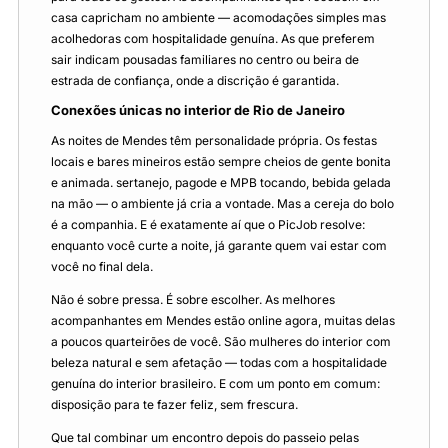
casa capricham no ambiente — acomodações simples mas
acolhedoras com hospitalidade genuína. As que preferem
sair indicam pousadas familiares no centro ou beira de
estrada de confiança, onde a discrição é garantida.
Conexões únicas no interior de Rio de Janeiro
As noites de Mendes têm personalidade própria. Os festas
locais e bares mineiros estão sempre cheios de gente bonita
e animada. sertanejo, pagode e MPB tocando, bebida gelada
na mão — o ambiente já cria a vontade. Mas a cereja do bolo
é a companhia. E é exatamente aí que o PicJob resolve:
enquanto você curte a noite, já garante quem vai estar com
você no final dela.
Não é sobre pressa. É sobre escolher. As melhores
acompanhantes em Mendes estão online agora, muitas delas
a poucos quarteirões de você. São mulheres do interior com
beleza natural e sem afetação — todas com a hospitalidade
genuína do interior brasileiro. E com um ponto em comum:
disposição para te fazer feliz, sem frescura.
Que tal combinar um encontro depois do passeio pelas