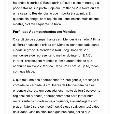
fazendas históricas? Basta abrir o PicJob e, em minutos, ela
pode estar na sua porta. Seja em um flat na Vila Nova ou em
uma casa no Residencial, o que importa é a química. E
quando ela chega, com aquele look que insinua mais do que
mostra, o clima esquenta na hora.
Perfil das Acompanhantes em Mendes
O cardápio de acompanhantes em Mendes é variado. A Filha
da Terra? nascida e criada em Mendes, conhece cada canto
e cada segredo. A mendense Raiz? orgulhosa de ser
mendense e de representar o melhor do interior. E A Do
Interior: cresceu em Mendes e tem a autenticidade que
nenhuma metrópole fabrica. Cada uma com seu jeito, todas
com qualidade.
O que faz uma boa acompanhante? Inteligência, presença e
vontade de verdade. As mulheres de Mendes têm os três.
encontro discreto em pousada local, noite de forró ou evento
regional em Mendes, acompanhamento para jantar num
restaurante da cidade — seja o que for, elas entregam com
prazer. Não é serviço mecânico: é troca real, com tesão dos
dois lados. Olho no olho, mão que não para, corpo que