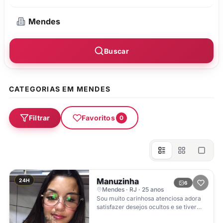
Buscar
CATEGORIAS EM MENDES
Filtrar
Favoritos
0
Manuzinha
24H
6
Mendes · RJ · 25 anos
Sou muito carinhosa atenciosa adora
satisfazer desejos ocultos e se tiver
preferência tenho vários brinquedos