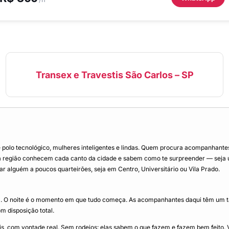
Transex e Travestis São Carlos – SP
e polo tecnológico, mulheres inteligentes e lindas. Quem procura acompanhant
da região conhecem cada canto da cidade e sabem como te surpreender — seja um
trar alguém a poucos quarteirões, seja em Centro, Universitário ou Vila Prado.
. O noite é o momento em que tudo começa. As acompanhantes daqui têm um tale
m disposição total.
is, com vontade real. Sem rodeios: elas sabem o que fazem e fazem bem feit