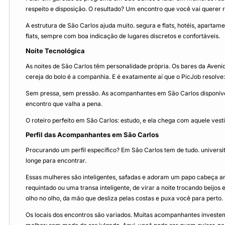
respeito e disposição. O resultado? Um encontro que você vai querer r
A estrutura de São Carlos ajuda muito. segura e flats, hotéis, apar
flats, sempre com boa indicação de lugares discretos e confortáveis.
Noite Tecnológica
As noites de São Carlos têm personalidade própria. Os bares da Aveni
cereja do bolo é a companhia. E é exatamente aí que o PicJob resolve:
Sem pressa, sem pressão. As acompanhantes em São Carlos disponíveis
encontro que valha a pena.
O roteiro perfeito em São Carlos: estudo, e ela chega com aquele vesti
Perfil das Acompanhantes em São Carlos
Procurando um perfil específico? Em São Carlos tem de tudo. universit
longe para encontrar.
Essas mulheres são inteligentes, safadas e adoram um papo cabeça a
requintado ou uma transa inteligente, de virar a noite trocando beijos
olho no olho, da mão que desliza pelas costas e puxa você para perto.
Os locais dos encontros são variados. Muitas acompanhantes investem