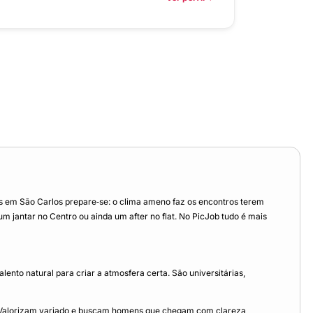
es em São Carlos prepare‑se: o clima ameno faz os encontros terem
 jantar no Centro ou ainda um after no flat. No PicJob tudo é mais
nto natural para criar a atmosfera certa. São universitárias,
o. Valorizam variado e buscam homens que chegam com clareza,