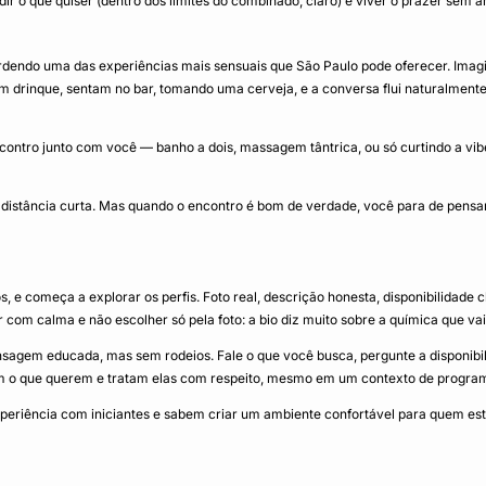
ir o que quiser (dentro dos limites do combinado, claro) e viver o prazer sem 
dendo uma das experiências mais sensuais que São Paulo pode oferecer. Imagi
 um drinque, sentam no bar, tomando uma cerveja, e a conversa flui naturalment
contro junto com você — banho a dois, massagem tântrica, ou só curtindo a v
 distância curta. Mas quando o encontro é bom de verdade, você para de pensar 
os, e começa a explorar os perfis. Foto real, descrição honesta, disponibilidade
com calma e não escolher só pela foto: a bio diz muito sobre a química que vai 
gem educada, mas sem rodeios. Fale o que você busca, pergunte a disponibilid
o que querem e tratam elas com respeito, mesmo em um contexto de programa
eriência com iniciantes e sabem criar um ambiente confortável para quem est