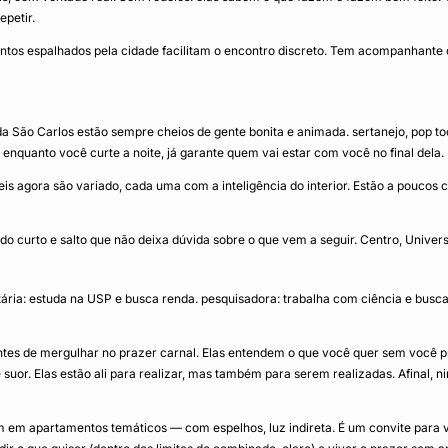
epetir.
tamentos espalhados pela cidade facilitam o encontro discreto. Tem acompanha
da São Carlos estão sempre cheios de gente bonita e animada. sertanejo, pop t
 enquanto você curte a noite, já garante quem vai estar com você no final dela.
 agora são variado, cada uma com a inteligência do interior. Estão a poucos 
do curto e salto que não deixa dúvida sobre o que vem a seguir. Centro, Univers
ária: estuda na USP e busca renda. pesquisadora: trabalha com ciência e busca p
ntes de mergulhar no prazer carnal. Elas entendem o que você quer sem você p
 e suor. Elas estão ali para realizar, mas também para serem realizadas. Afinal,
 em apartamentos temáticos — com espelhos, luz indireta. É um convite para v