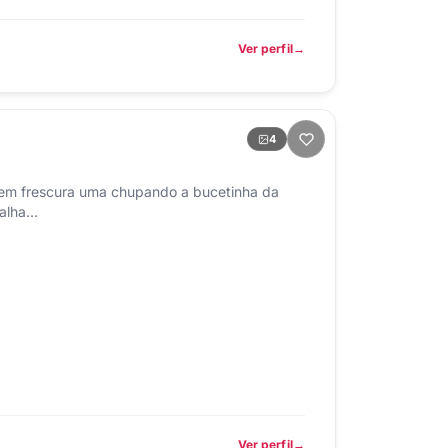
Ver perfil
4
em frescura uma chupando a bucetinha da
 anal E Ativa trabalha...
Ver perfil