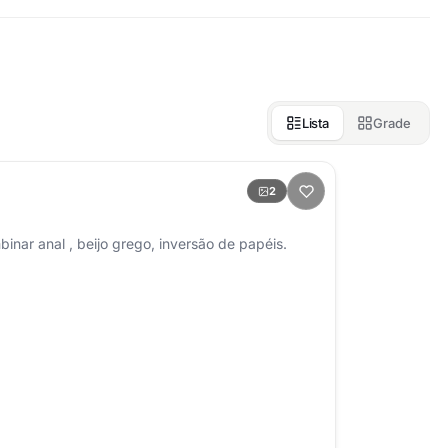
Lista
Grade
2
 quente,oral gostoso Realizado a combinar anal , beijo grego, inversão de papéis.