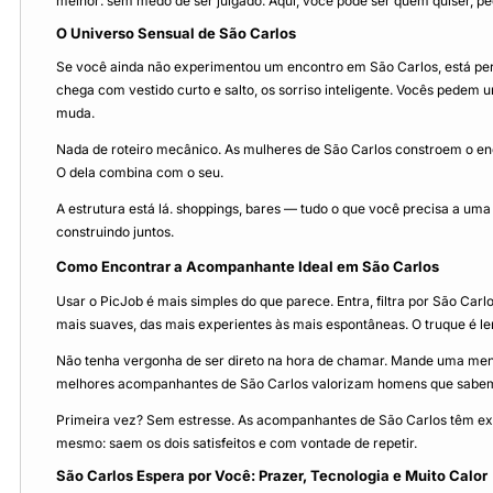
melhor: sem medo de ser julgado. Aqui, você pode ser quem quiser, ped
O Universo Sensual de São Carlos
Se você ainda não experimentou um encontro em São Carlos, está per
chega com vestido curto e salto, os sorriso inteligente. Vocês pedem
muda.
Nada de roteiro mecânico. As mulheres de São Carlos constroem o en
O dela combina com o seu.
A estrutura está lá. shoppings, bares — tudo o que você precisa a uma
construindo juntos.
Como Encontrar a Acompanhante Ideal em São Carlos
Usar o PicJob é mais simples do que parece. Entra, filtra por São Carl
mais suaves, das mais experientes às mais espontâneas. O truque é ler 
Não tenha vergonha de ser direto na hora de chamar. Mande uma mensa
melhores acompanhantes de São Carlos valorizam homens que sabem 
Primeira vez? Sem estresse. As acompanhantes de São Carlos têm exp
mesmo: saem os dois satisfeitos e com vontade de repetir.
São Carlos Espera por Você: Prazer, Tecnologia e Muito Calor