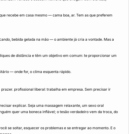
nte que recebe em casa mesmo — cama boa, ar. Tem as que preferem
ocando, bebida gelada na mão — o ambiente já cria a vontade. Mas a
cliques de distância e têm um objetivo em comum: te proporcionar um
itário — onde for, o clima esquenta rápido.
razer. profissional liberal: trabalha em empresa. Sem precisar ir
recisar explicar. Seja uma massagem relaxante, um sexo oral
 ninguém quer uma boneca inflável; o tesão verdadeiro vem da troca, do
ocê se soltar, esquecer os problemas e se entregar ao momento. E o