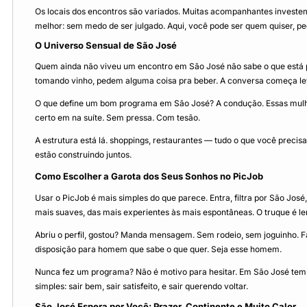
Os locais dos encontros são variados. Muitas acompanhantes investem
melhor: sem medo de ser julgado. Aqui, você pode ser quem quiser, ped
O Universo Sensual de São José
Quem ainda não viveu um encontro em São José não sabe o que está per
tomando vinho, pedem alguma coisa pra beber. A conversa começa lev
O que define um bom programa em São José? A condução. Essas mulher
certo em na suíte. Sem pressa. Com tesão.
A estrutura está lá. shoppings, restaurantes — tudo o que você precis
estão construindo juntos.
Como Escolher a Garota dos Seus Sonhos no PicJob
Usar o PicJob é mais simples do que parece. Entra, filtra por São José
mais suaves, das mais experientes às mais espontâneas. O truque é ler 
Abriu o perfil, gostou? Manda mensagem. Sem rodeio, sem joguinho. F
disposição para homem que sabe o que quer. Seja esse homem.
Nunca fez um programa? Não é motivo para hesitar. Em São José tem 
simples: sair bem, sair satisfeito, e sair querendo voltar.
São José Espera por Você: Prazer, Continente e Muito Calor