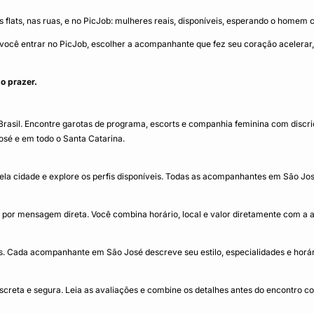
 flats, nas ruas, e no PicJob: mulheres reais, disponíveis, esperando o homem 
só você entrar no PicJob, escolher a acompanhante que fez seu coração aceler
o prazer.
sil. Encontre garotas de programa, escorts e companhia feminina com discriçã
osé e em todo o Santa Catarina.
la cidade e explore os perfis disponíveis. Todas as acompanhantes em São José 
or mensagem direta. Você combina horário, local e valor diretamente com a
 Cada acompanhante em São José descreve seu estilo, especialidades e horário
reta e segura. Leia as avaliações e combine os detalhes antes do encontro