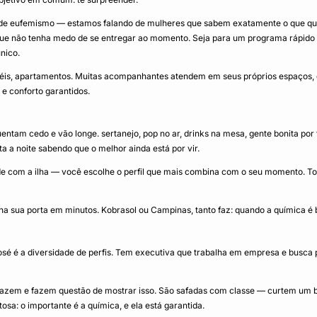
 de eufemismo — estamos falando de mulheres que sabem exatamente o que q
e que não tenha medo de se entregar ao momento. Seja para um programa rápido d
nico.
 hotéis, apartamentos. Muitas acompanhantes atendem em seus próprios espaços
e conforto garantidos.
ntam cedo e vão longe. sertanejo, pop no ar, drinks na mesa, gente bonita por 
a a noite sabendo que o melhor ainda está por vir.
de com a ilha — você escolhe o perfil que mais combina com o seu momento. To
na sua porta em minutos. Kobrasol ou Campinas, tanto faz: quando a química é 
é é a diversidade de perfis. Tem executiva que trabalha em empresa e busca p
azem e fazem questão de mostrar isso. São safadas com classe — curtem um b
sa: o importante é a química, e ela está garantida.