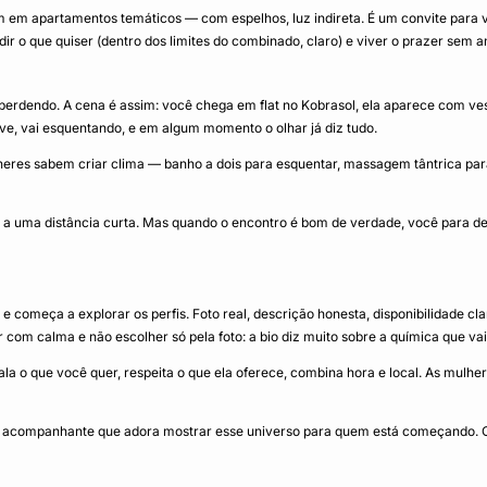
 em apartamentos temáticos — com espelhos, luz indireta. É um convite para v
ir o que quiser (dentro dos limites do combinado, claro) e viver o prazer sem 
dendo. A cena é assim: você chega em flat no Kobrasol, ela aparece com vestid
e, vai esquentando, e em algum momento o olhar já diz tudo.
es sabem criar clima — banho a dois para esquentar, massagem tântrica para
a a uma distância curta. Mas quando o encontro é bom de verdade, você para de 
, e começa a explorar os perfis. Foto real, descrição honesta, disponibilidade c
com calma e não escolher só pela foto: a bio diz muito sobre a química que vai 
ala o que você quer, respeita o que ela oferece, combina hora e local. As mul
acompanhante que adora mostrar esse universo para quem está começando. Com