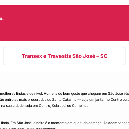
a.
Transex e Travestis São José – SC
, mulheres lindas e de nível. Homens de bom gosto que chegam em São José vão
 entre as mais procuradas do Santa Catarina — seja um jantar no Centro ou aind
al na sua cidade, seja em Centro, Kobrasol ou Campinas.
e linda. Em São José, o noite é o momento em que tudo começa. As acompanhante
objetivo em comum: te surpreender.