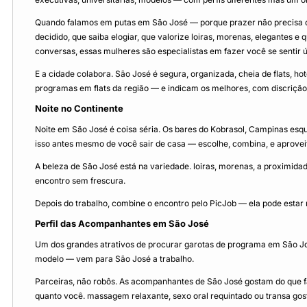
Quando falamos em putas em São José — porque prazer não precisa
decidido, que saiba elogiar, que valorize loiras, morenas, elegantes 
conversas, essas mulheres são especialistas em fazer você se sentir ú
E a cidade colabora. São José é segura, organizada, cheia de flats,
programas em flats da região — e indicam os melhores, com discrição 
Noite no Continente
Noite em São José é coisa séria. Os bares do Kobrasol, Campinas esque
isso antes mesmo de você sair de casa — escolhe, combina, e aproveit
A beleza de São José está na variedade. loiras, morenas, a proximida
encontro sem frescura.
Depois do trabalho, combine o encontro pelo PicJob — ela pode estar 
Perfil das Acompanhantes em São José
Um dos grandes atrativos de procurar garotas de programa em São Jos
modelo — vem para São José a trabalho.
Parceiras, não robôs. As acompanhantes de São José gostam do que f
quanto você. massagem relaxante, sexo oral requintado ou transa gosto