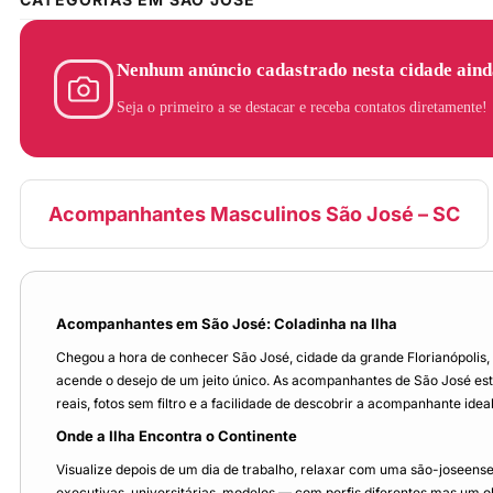
Nenhum anúncio cadastrado nesta cidade aind
Seja o primeiro a se destacar e receba contatos diretamente!
Acompanhantes Masculinos São José – SC
Acompanhantes em São José: Coladinha na Ilha
Chegou a hora de conhecer São José, cidade da grande Florianópolis
acende o desejo de um jeito único. As acompanhantes de São José estão
reais, fotos sem filtro e a facilidade de descobrir a acompanhante ide
Onde a Ilha Encontra o Continente
Visualize depois de um dia de trabalho, relaxar com uma são-joseens
executivas, universitárias, modelos — com perfis diferentes mas um 