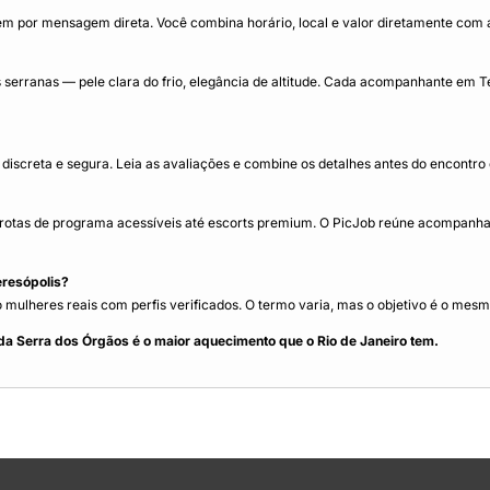
m por mensagem direta. Você combina horário, local e valor diretamente com 
rranas — pele clara do frio, elegância de altitude. Cada acompanhante em Tere
iscreta e segura. Leia as avaliações e combine os detalhes antes do encontr
otas de programa acessíveis até escorts premium. O PicJob reúne acompanhant
eresópolis?
lheres reais com perfis verificados. O termo varia, mas o objetivo é o mesmo:
da Serra dos Órgãos é o maior aquecimento que o Rio de Janeiro tem.