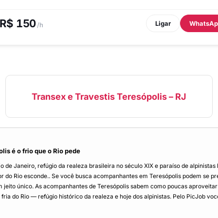
R$ 150
Ligar
WhatsAp
/h
Transex e Travestis Teresópolis – RJ
is é o frio que o Rio pede
io de Janeiro, refúgio da realeza brasileira no século XIX e paraíso de alpinist
r do Rio esconde.. Se você busca acompanhantes em Teresópolis podem se prepar
m jeito único. As acompanhantes de Teresópolis sabem como poucas aproveitar
o Rio — refúgio histórico da realeza e hoje dos alpinistas. Pelo PicJob você a