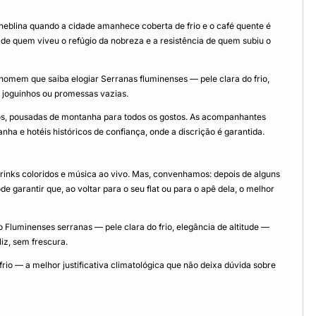
eblina quando a cidade amanhece coberta de frio e o café quente é
 quem viveu o refúgio da nobreza e a resistência de quem subiu o
omem que saiba elogiar Serranas fluminenses — pele clara do frio,
e joguinhos ou promessas vazias.
rgãos, pousadas de montanha para todos os gostos. As acompanhantes
 e hotéis históricos de confiança, onde a discrição é garantida.
drinks coloridos e música ao vivo. Mas, convenhamos: depois de alguns
e garantir que, ao voltar para o seu flat ou para o apê dela, o melhor
 Fluminenses serranas — pele clara do frio, elegância de altitude —
iz, sem frescura.
frio — a melhor justificativa climatológica que não deixa dúvida sobre