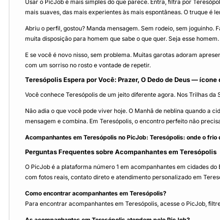
Usar o PicJob é mais simples do que parece. Entra, filtra por Teresópo
mais suaves, das mais experientes às mais espontâneas. O truque é ler 
Abriu o perfil, gostou? Manda mensagem. Sem rodeio, sem joguinho. Fa
muita disposição para homem que sabe o que quer. Seja esse homem.
E se você é novo nisso, sem problema. Muitas garotas adoram apresenta
com um sorriso no rosto e vontade de repetir.
Teresópolis Espera por Você: Prazer, O Dedo de Deus — ícone
Você conhece Teresópolis de um jeito diferente agora. Nos Trilhas da
Não adia o que você pode viver hoje. O Manhã de neblina quando a ci
mensagem e combina. Em Teresópolis, o encontro perfeito não precis
Acompanhantes em Teresópolis no PicJob: Teresópolis: onde o frio 
Perguntas Frequentes sobre Acompanhantes em Teresópolis
O PicJob é a plataforma número 1 em acompanhantes em cidades do Bra
com fotos reais, contato direto e atendimento personalizado em Teresó
Como encontrar acompanhantes em Teresópolis?
Para encontrar acompanhantes em Teresópolis, acesse o PicJob, filtre 
As acompanhantes em Teresópolis atendem pelo PicJob?