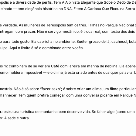
olis é a diversidade de perfis. Tem A Alpinista Elegante que Sobe o Dedo de D
inado — tem elegância histórica no DNA. E tem A Carioca Que Ficou na Serra —
verdade. As mulheres de Teresópolis têm os três. Trilhas no Parque Nacional d
entregam com prazer. Não é serviço mecânico: é troca real, com tesão dos dois 
ara todo gosto. Ela capricha no ambiente: Suéter grosso de lã, cachecol, bota d
culpa. Aqui o limite é só o combinado entre vocês.
ssim: combinam de se ver em Café com lareira em manhã de neblina. Ela aparece
mo moldura impossível — e o clima já está criado antes de qualquer palavra. La
ria. Não é só sobre “fazer sexo”; é sobre criar um clima, um filme particula
o amanhecer. Tem quem prefira começar com uma conversa picante em Parque N
fraestrutura turística de montanha bem desenvolvida. Se faltar algo (como uma b
. A sede é outra.