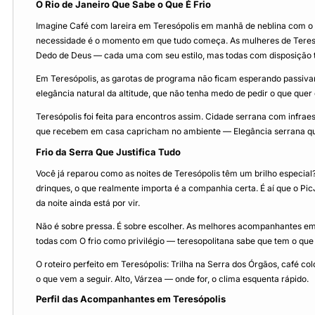
O Rio de Janeiro Que Sabe o Que É Frio
Imagine Café com lareira em Teresópolis em manhã de neblina com o 
necessidade é o momento em que tudo começa. As mulheres de Teresó
Dedo de Deus — cada uma com seu estilo, mas todas com disposição t
Em Teresópolis, as garotas de programa não ficam esperando passiva
elegância natural da altitude, que não tenha medo de pedir o que quer
Teresópolis foi feita para encontros assim. Cidade serrana com infrae
que recebem em casa capricham no ambiente — Elegância serrana que o
Frio da Serra Que Justifica Tudo
Você já reparou como as noites de Teresópolis têm um brilho especial
drinques, o que realmente importa é a companhia certa. É aí que o PicJ
da noite ainda está por vir.
Não é sobre pressa. É sobre escolher. As melhores acompanhantes em T
todas com O frio como privilégio — teresopolitana sabe que tem o que
O roteiro perfeito em Teresópolis: Trilha na Serra dos Órgãos, café co
o que vem a seguir. Alto, Várzea — onde for, o clima esquenta rápido.
Perfil das Acompanhantes em Teresópolis