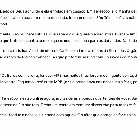
Dedo de Deus ao fundo e ela enrolada em casaco. Em Teresópolis, o Manhã de n
polis sabem exatamente como conduzir um encontro. São Têm a sofisticação de
otal.
mente. São mulheres ativas, que sabem o que querem e vão atrás. Buscam um h
 e que trate o encontro como o que é: uma troca boa para os dois lados. Nada d
strutura turística. A cidade oferece Cafés com lareira, trilhas da Serra dos Ó
 resto do Rio não conhece. As que preferem sair indicam Pousadas de montanha
? Os Bares com lareira, fondue, MPB nas noites frias fervem com gente bonita, 
ob entra. Enquanto você curte MPB, jazz e bossa nova nas noites mais frias, pod
eresópolis estão online agora, muitas delas a poucos quarteirões de você. São
 o resto do Rio não tem. E com um ponto em comum: disposição para te fazer fel
lonial, fondue à noite, e ela chega com aquele O suéter que abraça as formas no 