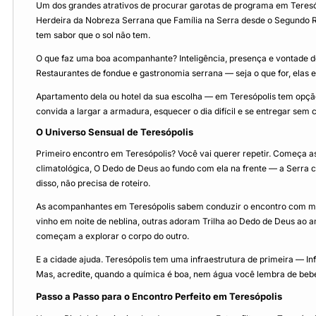
Um dos grandes atrativos de procurar garotas de programa em Teresóp
Herdeira da Nobreza Serrana que Família na Serra desde o Segundo Re
tem sabor que o sol não tem.
O que faz uma boa acompanhante? Inteligência, presença e vontade de 
Restaurantes de fondue e gastronomia serrana — seja o que for, elas 
Apartamento dela ou hotel da sua escolha — em Teresópolis tem opção p
convida a largar a armadura, esquecer o dia difícil e se entregar sem 
O Universo Sensual de Teresópolis
Primeiro encontro em Teresópolis? Você vai querer repetir. Começa a
climatológica, O Dedo de Deus ao fundo com ela na frente — a Serra co
disso, não precisa de roteiro.
As acompanhantes em Teresópolis sabem conduzir o encontro com maest
vinho em noite de neblina, outras adoram Trilha ao Dedo de Deus a
começam a explorar o corpo do outro.
E a cidade ajuda. Teresópolis tem uma infraestrutura de primeira — In
Mas, acredite, quando a química é boa, nem água você lembra de beber
Passo a Passo para o Encontro Perfeito em Teresópolis