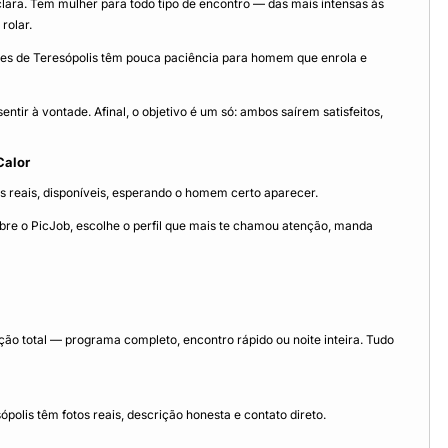
e clara. Tem mulher para todo tipo de encontro — das mais intensas às
rolar.
eres de Teresópolis têm pouca paciência para homem que enrola e
tir à vontade. Afinal, o objetivo é um só: ambos saírem satisfeitos,
Calor
es reais, disponíveis, esperando o homem certo aparecer.
bre o PicJob, escolhe o perfil que mais te chamou atenção, manda
o total — programa completo, encontro rápido ou noite inteira. Tudo
olis têm fotos reais, descrição honesta e contato direto.